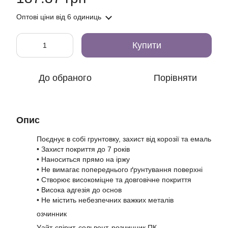
Оптові ціни
від 6 одиниць
Купити
До обраного
Порівняти
Опис
Поєднує в собі грунтовку, захист від корозії та емаль
• Захист покриття до 7 років
• Наноситься прямо на іржу
• Не вимагає попереднього ґрунтування поверхні
• Створює високоміцне та довговічне покриття
• Висока адгезія до основ
• Не містить небезпечних важких металів
озчинник
Уайт-спірит, сольвент, розчинник ПК