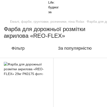
Емалі, фарби, грунтовки, розчиники, піна Rolax
Фарба для д
Фарба для дорожньої розмітки
акрилова «REO-FLEX»
Фільтр
За популярністю