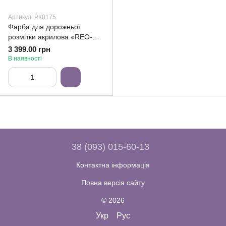
Артикул: РК0175
Фарба для дорожньої
розмітки акрилова «REO-
FLEX» 29кг
3 399.00 грн
В наявності
38 (093) 015-60-13
Контактна інформація
Повна версія сайту
© 2026
Укр
Рус