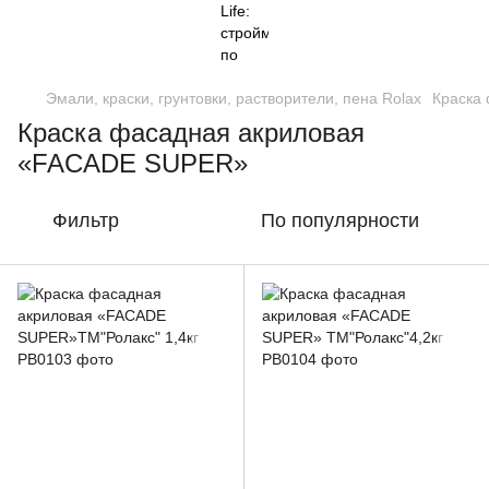
Эмали, краски, грунтовки, растворители, пена Rolax
Краска
Краска фасадная акриловая
«FACADE SUPER»
Фильтр
По популярности