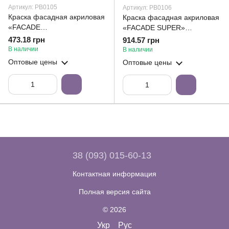
Артикул: РВ0105
Артикул: РВ0106
Краска фасадная акриловая
Краска фасадная акриловая
«FACADE
«FACADE SUPER»
SUPER»ТМ"Ролакс" 7кг
ТМ"Ролакс"14кг
473.18 грн
914.57 грн
В наличии
В наличии
Оптовые цены
Оптовые цены
38 (093) 015-60-13
Контактная информация
Полная версия сайта
© 2026
Укр
Рус