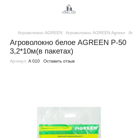
Агроволокно AGREEN
Агроволокно AGREEN Agreen
Агро
Агроволокно белое AGREEN Р-50
3,2*10м(в пакетах)
Артикул:
А 010
Оставить отзыв