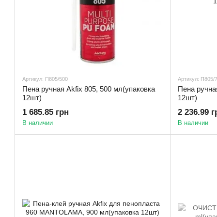
Артикул: П805/500
Артикул: П805/
Пена ручная Akfix 805, 500 мл(упаковка
Пена ручная
12шт)
12шт)
1 685.85 грн
2 236.99 г
В наличии
В наличии