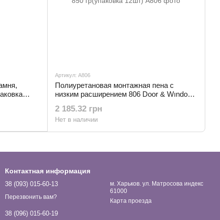
Артикул: А806
амня,
Полиуретановая монтажная пена с
паковка
низким расширением 806 Door & Wındow,
850 гр(упаковка 12шт)
2 185.32 грн
Нет в наличии
Контактная информация
38 (093) 015-60-13
м. Харьков. ул. Матросова индекс
61000
Перезвонить вам?
Карта проезда
38 (096) 015-60-19