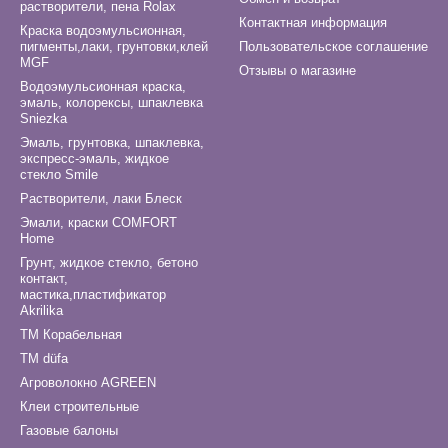
растворители, пена Rolax
Контактная информация
Краска водоэмульсионная,
пигменты,лаки, грунтовки,клей
Пользовательское соглашение
MGF
Отзывы о магазине
Водоэмульсионная краска,
эмаль, колорексы, шпаклевка
Sniezka
Эмаль, грунтовка, шпаклевка,
экспресс-эмаль, жидкое
стекло Smile
Растворители, лаки Блеск
Эмали, краски COMFORT
Home
Грунт, жидкое стекло, бетоно
контакт,
мастика,пластификатор
Akrilika
ТМ Корабельная
ТМ düfa
Агроволокно AGREEN
Клеи строительные
Газовые балоны