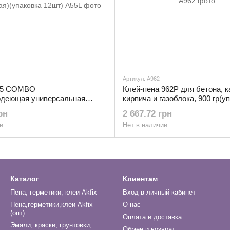
Артикул: А962
 55 COMBO
Клей-пена 962P для бетона, к
рдеющая универсальная
кирпича и газоблока, 900 гр(у
вая 2 в 1 (ручная &
12шт)
рн
2 667.72 грн
я)(упаковка 12шт)
и
Нет в наличии
Каталог
Клиентам
Пена, герметики, клеи Akfix
Вход в личный кабинет
Пена,герметики,клеи Akfix
О нас
(опт)
Оплата и доставка
Эмали, краски, грунтовки,
Обмен и возврат