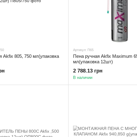
750
Артикул: П65
 Akfix 805, 750 мл(упаковка
Пена ручная Akfix Maximum 65
мл(упаковка 12шт)
рн
2 788.13 грн
В наличии