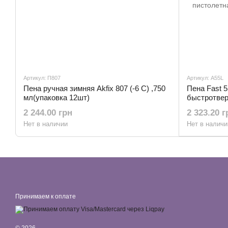
Артикул: П807
Артикул: А55L
Пена ручная зимняя Akfix 807 (-6 С) ,750
Пена Fast
мл(упаковка 12шт)
быстротве
полиуретано
2 244.00 грн
2 323.20 г
пистолетна
Нет в наличии
Нет в наличи
Принимаем к оплате