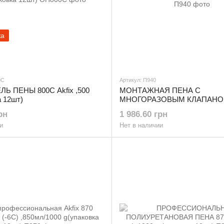
жа
0С
Артикул: П940
Ь ПЕНЫ 800C Akfix ,500
МОНТАЖНАЯ ПЕНА С
а 12шт)
МНОГОРАЗОВЫМ КЛАПАНОМ
940,850 g(упаковка 12шт)
рн
1 986.60 грн
и
Нет в наличии