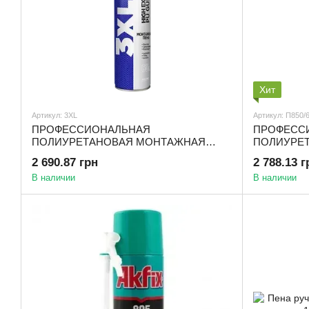
Хит
Артикул: 3XL
Артикул: П850/
ПРОФЕССИОНАЛЬНАЯ
ПРОФЕСС
ПОЛИУРЕТАНОВАЯ МОНТАЖНАЯ
ПОЛИУРЕТ
ПЕНА 3XL High Expending ,65(упаковка
L,850ml/100
2 690.87 грн
2 788.13 г
12шт) L
В наличии
В наличии