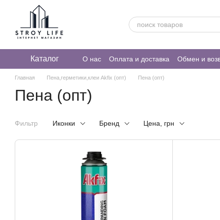
Перейти к основному контенту
Каталог
О нас
Оплата и доставка
Обмен и воз
Главная
Пена,герметики,клеи Akfix (опт)
Пена (опт)
Пена (опт)
Фильтр
Иконки
Бренд
Цена, грн