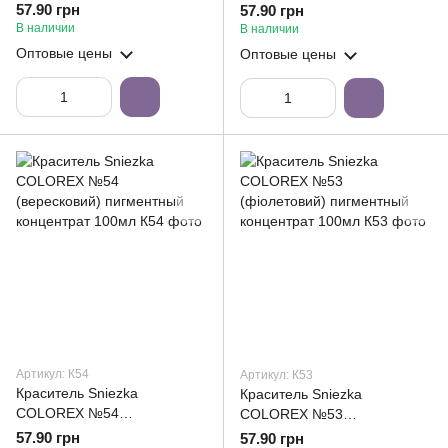
пигментный концентрат
пигментный концентрат
57.90 грн
57.90 грн
100мл
100мл
В наличии
В наличии
Оптовые цены
Оптовые цены
Артикул: К54
Артикул: К53
Краситель Sniezka
Краситель Sniezka
COLOREX №54
COLOREX №53
(вересковий) пигментный
(фіолетовий) пигментный
57.90 грн
57.90 грн