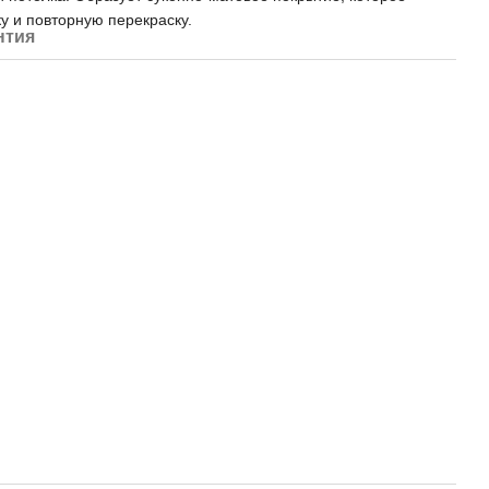
у и повторную перекраску.
нтия