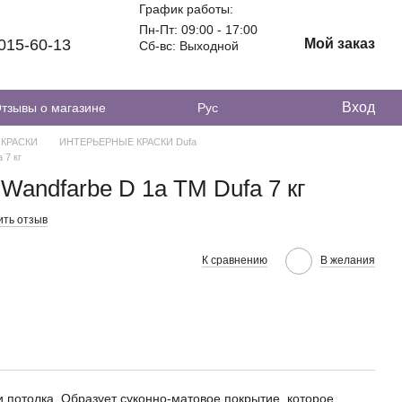
График работы:
Пн-Пт: 09:00 - 17:00
 015-60-13
Мой заказ
Сб-вс: Выходной
Вход
тзывы о магазине
Рус
КРАСКИ
ИНТЕРЬЕРНЫЕ КРАСКИ Dufa
 7 кг
 Wandfarbe D 1а ТМ Dufa 7 кг
ить отзыв
К сравнению
В желания
и потолка. Образует суконно-матовое покрытие, которое