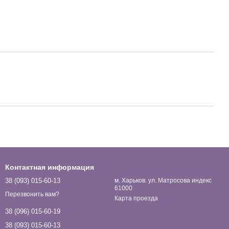
Контактная информация
38 (093) 015-60-13
м. Харьков. ул. Матросова индекс
61000
Перезвонить вам?
Карта проезда
38 (096) 015-60-19
38 (093) 015-60-13