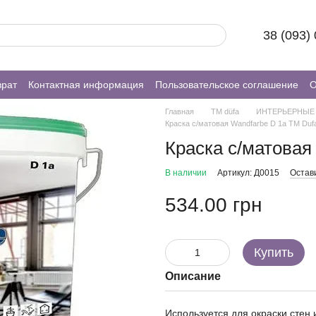
38 (093)
врат
Контактная информация
Пользовательское соглашение
О
Главная
ТМ düfa
ИНТЕРЬЕРНЫЕ 
Краска с/матовая Wandfarbe D 1а ТМ Dufa
Краска с/матовая
В наличии
Артикул: Д0015
Остав
534.00 грн
Купить
Описание
Используется для окраски стен 