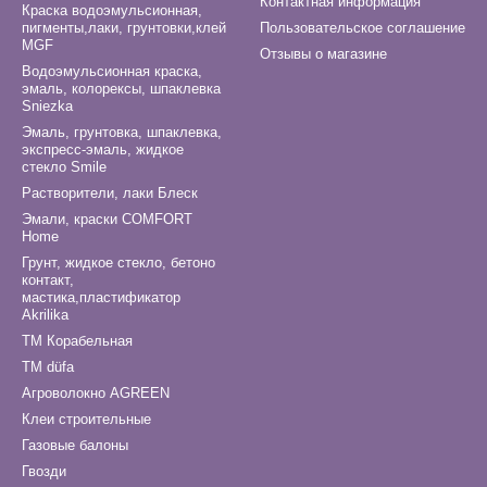
Контактная информация
Краска водоэмульсионная,
пигменты,лаки, грунтовки,клей
Пользовательское соглашение
MGF
Отзывы о магазине
Водоэмульсионная краска,
эмаль, колорексы, шпаклевка
Sniezka
Эмаль, грунтовка, шпаклевка,
экспресс-эмаль, жидкое
стекло Smile
Растворители, лаки Блеск
Эмали, краски COMFORT
Home
Грунт, жидкое стекло, бетоно
контакт,
мастика,пластификатор
Akrilika
ТМ Корабельная
ТМ düfa
Агроволокно AGREEN
Клеи строительные
Газовые балоны
Гвозди