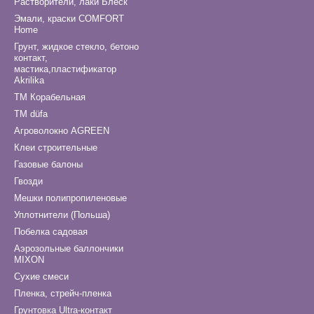
Растворители, лаки Блеск
Эмали, краски COMFORT
Home
Грунт, жидкое стекло, бетоно
контакт,
мастика,пластификатор
Akrilika
ТМ Корабельная
ТМ düfa
Агроволокно AGREEN
Клеи строительные
Газовые балоны
Гвозди
Мешки полипропиленовые
Уплотнители (Польша)
Побелка садовая
Аэрозольные баллончики
MIXON
Сухие смеси
Пленка, стрейч-пленка
Грунтовка Ultra-контакт