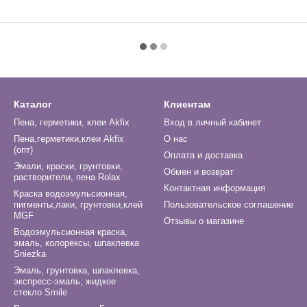
Каталог
Клиентам
Пена, герметики, клеи Akfix
Вход в личный кабинет
Пена,герметики,клеи Akfix
О нас
(опт)
Оплата и доставка
Эмали, краски, грунтовки,
Обмен и возврат
растворители, пена Rolax
Контактная информация
Краска водоэмульсионная,
пигменты,лаки, грунтовки,клей
Пользовательское соглашение
MGF
Отзывы о магазине
Водоэмульсионная краска,
эмаль, колорексы, шпаклевка
Sniezka
Эмаль, грунтовка, шпаклевка,
экспресс-эмаль, жидкое
стекло Smile