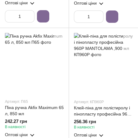
Оптові ціни
Оптові ціни
Артикул: П65
Артикул: КП960Р
Піна ручна Akfix Maximum 65
Клей-піна для полістиролу і
л, 850 мл
пінопласту професійна 960Р
MANTOLAMA ,900 мл
242.27 грн
256.36 грн
В наявності
В наявності
Оптові ціни
Оптові ціни