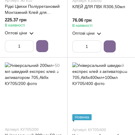
Артикул: ЖГ610
Артикул: К306/50
Рідкі Цвяхи Поліуретановий
КЛЕЙ ДЛЯ ПВХ R306,50мл
Монтажний Клей для
експрес-монтажу
225.37 грн
76.06 грн
(Прозорий)610,310мл
В наявності
В наявності
Оптові ціни
Оптові ціни
Новинка
Артикул: КУ705/200
Артикул: КУ705/400