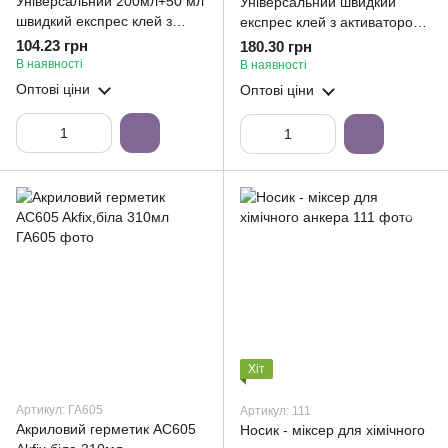
Універсальний 200мл+50 мл
Універсальний швидкий
швидкий експрес клей з
експрес клей з активатором
активатором 705,Akfix
705,Akfix400мл+100мл
104.23 грн
180.30 грн
В наявності
В наявності
Оптові ціни
Оптові ціни
Хіт
Артикул: ГА605
Артикул: 111
Акриловий герметик AC605
Носик - міксер для хімічного