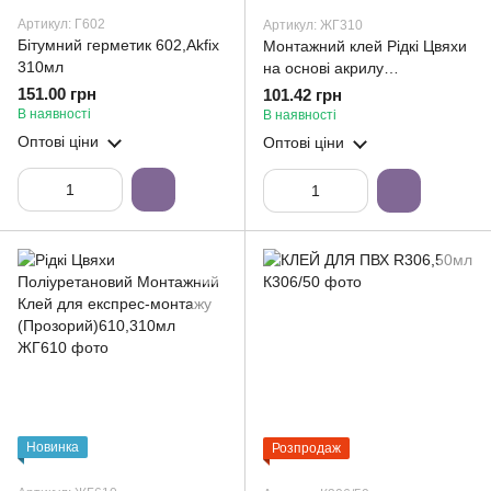
Артикул: Г602
Артикул: ЖГ310
Бітумний герметик 602,Akfix
Монтажний клей Рідкі Цвяхи
310мл
на основі акрилу
(моментальне склеювання)
151.00 грн
101.42 грн
310,310мл
В наявності
В наявності
Оптові ціни
Оптові ціни
Новинка
Розпродаж