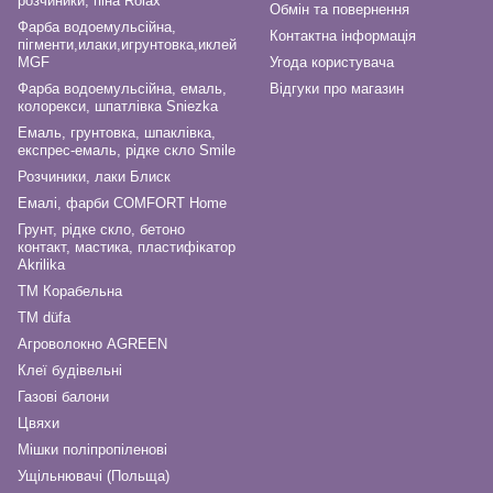
розчиники, піна Rolax
Обмін та повернення
Фарба водоемульсійна,
Контактна інформація
пігменти,илаки,игрунтовка,иклей
MGF
Угода користувача
Фарба водоемульсійна, емаль,
Відгуки про магазин
колорекси, шпатлівка Sniezka
Емаль, грунтовка, шпаклівка,
експрес-емаль, рідке скло Smile
Розчиники, лаки Блиск
Емалі, фарби COMFORT Home
Грунт, рідке скло, бетоно
контакт, мастика, пластифікатор
Akrilika
ТМ Корабельна
ТМ düfa
Агроволокно AGREEN
Клеї будівельні
Газові балони
Цвяхи
Мішки поліпропіленові
Ущільнювачі (Польща)