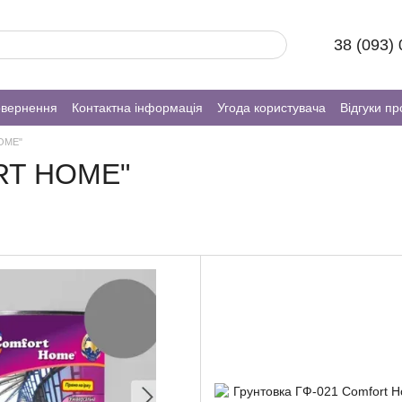
38 (093)
овернення
Контактна інформація
Угода користувача
Відгуки пр
OME"
RT HOME"