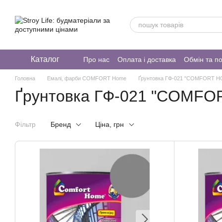
Перейти до основного контенту
Каталог
Про нас
Оплата і доставка
Обмін та п
Головна
Емалі, фарби COMFORT Home
Ґрунтовка ГФ-021 "COMFORT H
Ґрунтовка ГФ-021 "COMFO
Фільтр
Бренд
Ціна, грн