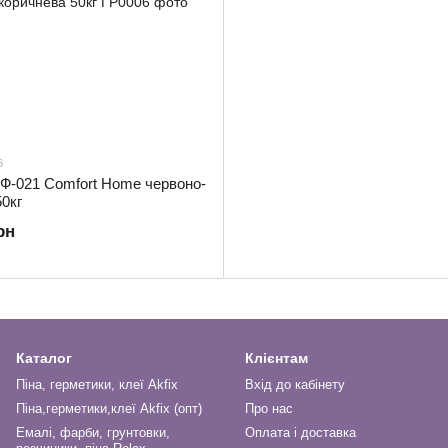
6
ГФ-021 Comfort Home червоно-
0кг
рн
Каталог
Клієнтам
Піна, герметики, клеї Akfix
Вхід до кабінету
Піна,герметики,клеї Akfix (опт)
Про нас
Емалі, фарби, грунтовки,
Оплата і доставка