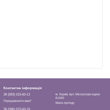
Контактна інформація
38 (093) 015-60-13
м. Харків. вул. Матросова індекс
61000
Передзвонити вам?
Мапа проїзду
38 (096) 015-60-19