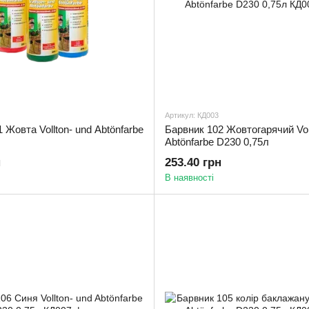
Артикул: КД003
 Жовта Vollton- und Abtönfarbe
Барвник 102 Жовтогарячий Vol
Abtönfarbe D230 0,75л
н
253.40 грн
В наявності