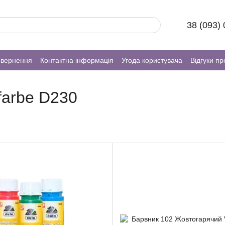
38 (093)
овернення
Контактна інформація
Угода користувача
Відгуки пр
farbe D230