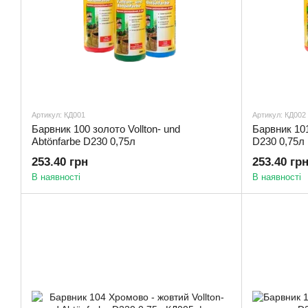
Артикул: КД001
Артикул: КД002
Барвник 100 золото Vollton- und
Барвник 101
Abtönfarbe D230 0,75л
D230 0,75л
253.40 грн
253.40 гр
В наявності
В наявності