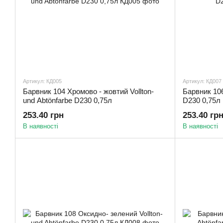
Артикул: КД005
Артикул: КД007
Барвник 104 Хромово - жовтий Vollton-
Барвник 106
und Abtönfarbe D230 0,75л
D230 0,75л
253.40 грн
253.40 гр
В наявності
В наявності