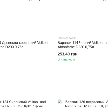
Артикул: КД014
 Древесно-кориневий Vollton-
Барвник 114 Черний Vollton- u
rbe D230 0,75л
Abtönfarbe D230 0,75л
н
253.40 грн
В наявності