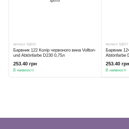
Артикул: КД016
Артикул: КД017
Барвник 122 Колір червоного вина Vollton-
Барвник 124
und Abtönfarbe D230 0,75л
Abtönfarbe 
253.40 грн
253.40 гр
В наявності
В наявності