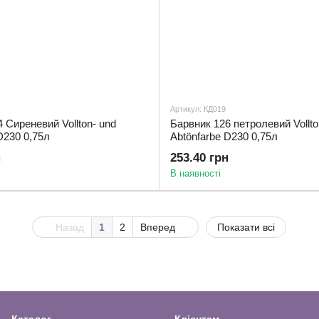
Артикул: КД019
 Сиреневий Vollton- und
Барвник 126 петролевий Vollto
D230 0,75л
Abtönfarbe D230 0,75л
н
253.40 грн
В наявності
Назад
1
2
Вперед
Показати всі