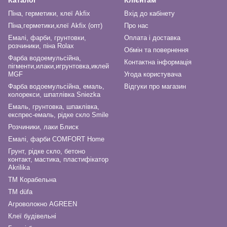
Каталог
Клієнтам
Піна, герметики, клеї Akfix
Вхід до кабінету
Піна,герметики,клеї Akfix (опт)
Про нас
Емалі, фарби, грунтовки,
Оплата і доставка
розчиники, піна Rolax
Обмін та повернення
Фарба водоемульсійна,
Контактна інформація
пігменти,илаки,игрунтовка,иклей
MGF
Угода користувача
Фарба водоемульсійна, емаль,
Відгуки про магазин
колорекси, шпатлівка Sniezka
Емаль, грунтовка, шпаклівка,
експрес-емаль, рідке скло Smile
Розчиники, лаки Блиск
Емалі, фарби COMFORT Home
Грунт, рідке скло, бетоно
контакт, мастика, пластифікатор
Akrilika
ТМ Корабельна
ТМ düfa
Агроволокно AGREEN
Клеї будівельні