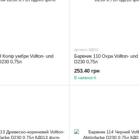
Артикул: КД010
 Колір умбри Vollton- und
Барвник 110 Охра Vollton- und
D230 0,75л
D230 0,75л
н
253.40 грн
В наявності