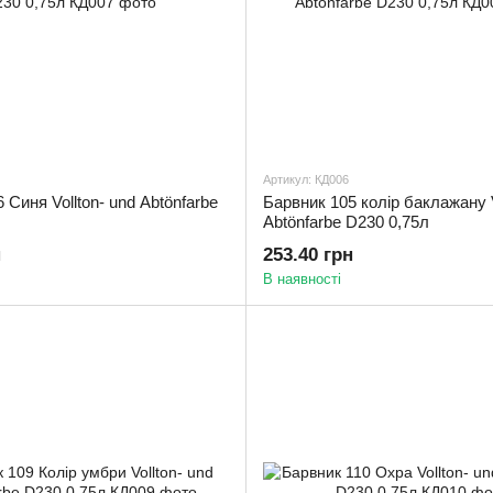
Артикул: КД006
 Синя Vollton- und Abtönfarbe
Барвник 105 колір баклажану V
Abtönfarbe D230 0,75л
н
253.40 грн
В наявності