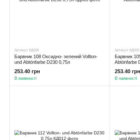
Артикул: КД008
Артикул: КД009
Барвник 108 Оксидно- зелений Vollton-
Барвник 109
und Abtönfarbe D230 0,75л
Abtönfarbe 
253.40 грн
253.40 гр
В наявності
В наявності