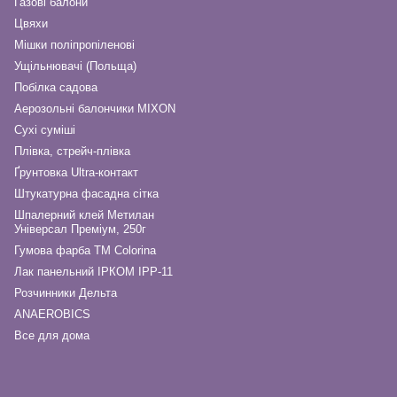
Газові балони
Цвяхи
Мішки поліпропіленові
Ущільнювачі (Польща)
Побілка садова
Аерозольні балончики MIXON
Сухі суміші
Плівка, стрейч-плівка
Ґрунтовка Ultra-контакт
Штукатурна фасадна сітка
Шпалерний клей Метилан
Універсал Преміум, 250г
Гумова фарба ТМ Colorina
Лак панельний ІРКОМ ІРР-11
Розчинники Дельта
ANAEROBICS
Все для дома