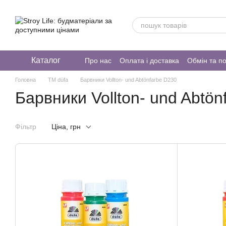
Перейти до основного контенту
Каталог
Про нас
Оплата і доставка
Обмін та п
Головна
ТМ düfa
Барвники Vollton- und Abtönfarbe D230
Барвники Vollton- und Abtön
Фільтр
Ціна, грн