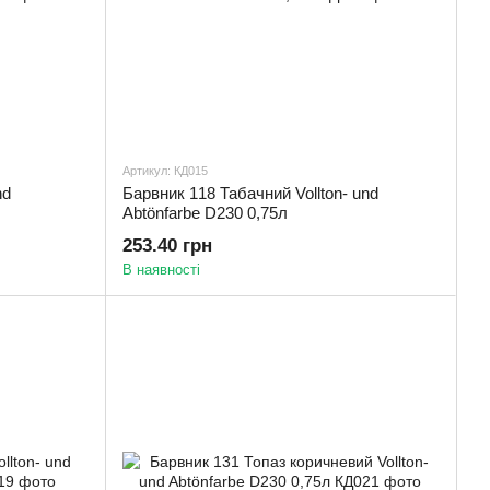
Артикул: КД015
nd
Барвник 118 Табачний Vollton- und
Abtönfarbe D230 0,75л
253.40 грн
В наявності