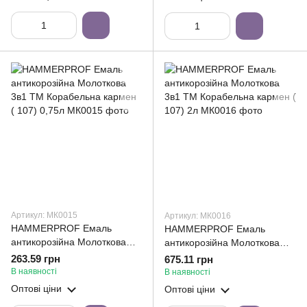
Артикул: МК0015
Артикул: МК0016
HAMMERPROF Емаль
HAMMERPROF Емаль
антикорозійна Молоткова
антикорозійна Молоткова
3в1 ТМ Корабельна кармен
3в1 ТМ Корабельна кармен (
263.59 грн
675.11 грн
( 107) 0,75л
107) 2л
В наявності
В наявності
Оптові ціни
Оптові ціни