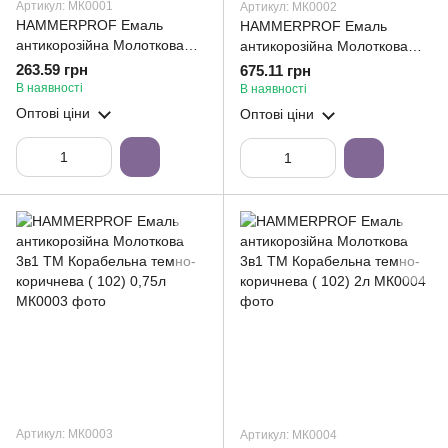
Артикул: МК0001
Артикул: МК0002
HAMMERPROF Емаль
HAMMERPROF Емаль
антикорозійна Молоткова
антикорозійна Молоткова
3в1 ТМ Корабельна чорна (
3в1 ТМ Корабельна чорна (
263.59 грн
675.11 грн
101) 0,75л
101) 2л
В наявності
В наявності
Оптові ціни
Оптові ціни
Артикул: МК0003
Артикул: МК0004