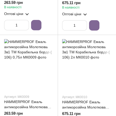
3в1 ТМ Корабельна
3в1 ТМ Корабельна
263.59 грн
675.11 грн
антрацит ( 110) 0,75л
антрацит ( 110) 2л
В наявності
В наявності
Оптові ціни
Оптові ціни
Артикул: МК0009
Артикул: МК0010
HAMMERPROF Емаль
HAMMERPROF Емаль
антикорозійна Молоткова
антикорозійна Молоткова
3в1 ТМ Корабельна бордо (
3в1 ТМ Корабельна бордо (
263.59 грн
675.11 грн