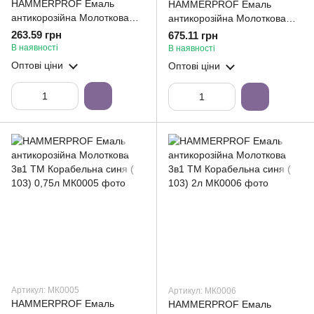
HAMMERPROF Емаль
HAMMERPROF Емаль
антикорозійна Молоткова
антикорозійна Молоткова
3в1 ТМ Корабельна темно-
3в1 ТМ Корабельна темно-
263.59 грн
675.11 грн
коричнева ( 102) 0,75л
коричнева ( 102) 2л
В наявності
В наявності
Оптові ціни
Оптові ціни
Артикул: МК0005
Артикул: МК0006
HAMMERPROF Емаль
HAMMERPROF Емаль