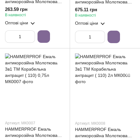
антикорозійна Молоткова
антикорозійна Молоткова
3в1 ТМ Корабельна синя (
3в1 ТМ Корабельна синя (
263.59 грн
675.11 грн
103) 0,75л
103) 2л
В наявності
В наявності
Оптові ціни
Оптові ціни
Артикул: МК0007
Артикул: МК0008
HAMMERPROF Емаль
HAMMERPROF Емаль
антикорозійна Молоткова
антикорозійна Молоткова