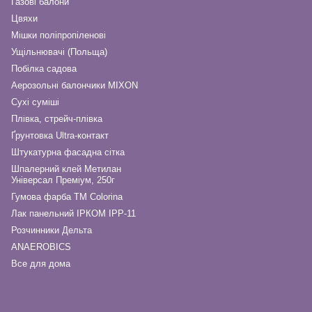
Газові балони
Цвяхи
Мішки поліпропіленові
Ущільнювачі (Польща)
Побілка садова
Аерозольні балончики MIXON
Сухі суміші
Плівка, стрейч-плівка
Ґрунтовка Ultra-контакт
Штукатурна фасадна сітка
Шпалерний клей Метилан
Універсал Преміум, 250г
Гумова фарба ТМ Colorina
Лак панельний ІРКОМ ІРР-11
Розчинники Дельта
ANAEROBICS
Все для дома