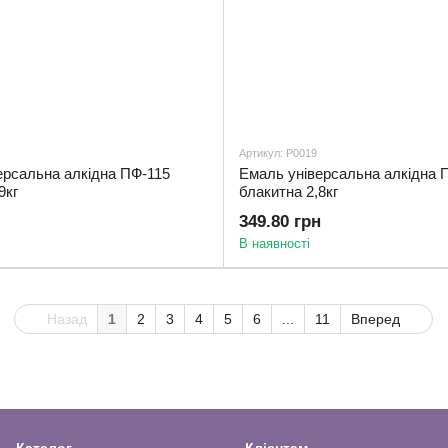
Артикул: Р0019
ерсальна алкідна ПФ-115
Емаль універсальна алкідна 
9кг
блакитна 2,8кг
349.80 грн
В наявності
Назад
1
2
3
4
5
6
...
11
Вперед