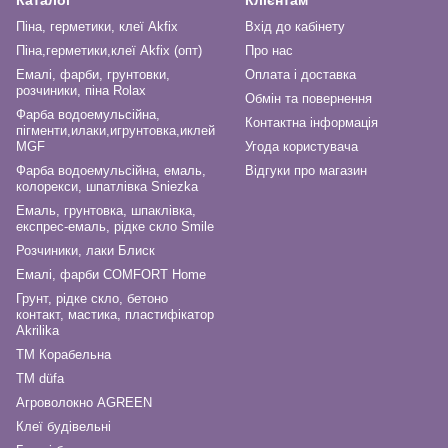
Каталог
Клієнтам
Піна, герметики, клеї Akfix
Вхід до кабінету
Піна,герметики,клеї Akfix (опт)
Про нас
Емалі, фарби, грунтовки,
Оплата і доставка
розчиники, піна Rolax
Обмін та повернення
Фарба водоемульсійна,
Контактна інформація
пігменти,илаки,игрунтовка,иклей
MGF
Угода користувача
Фарба водоемульсійна, емаль,
Відгуки про магазин
колорекси, шпатлівка Sniezka
Емаль, грунтовка, шпаклівка,
експрес-емаль, рідке скло Smile
Розчиники, лаки Блиск
Емалі, фарби COMFORT Home
Грунт, рідке скло, бетоно
контакт, мастика, пластифікатор
Akrilika
ТМ Корабельна
ТМ düfa
Агроволокно AGREEN
Клеї будівельні