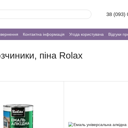
38 (093)
овернення
Контактна інформація
Угода користувача
Відгуки пр
зчиники, піна Rolax