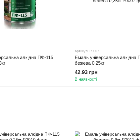
Артикул: Р0007
ерсальна алкідна ПФ-115
Емаль універсальна алкідна 
8кг
бежева 0,25кг
н
42.93 грн
В наявності