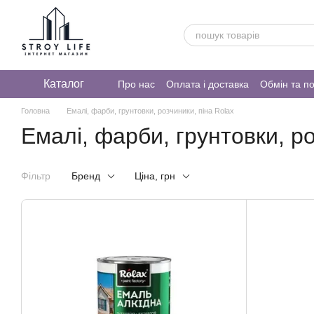
Перейти до основного контенту
Каталог
Про нас
Оплата і доставка
Обмін та п
Головна
Емалі, фарби, грунтовки, розчиники, піна Rolax
Емалі, фарби, грунтовки, ро
Фільтр
Бренд
Ціна, грн