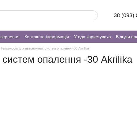
38 (093)
овернення
Контактна інформація
Угода користувача
Відгуки пр
Теплоносій для автономних систем опалення -30 Akrilika
систем опалення -30 Akrilika