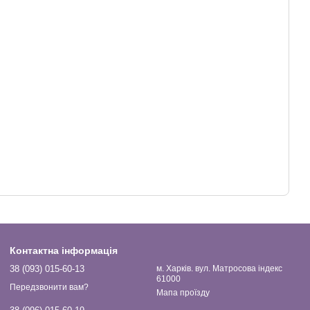
Контактна інформація
38 (093) 015-60-13
м. Харків. вул. Матросова індекс
61000
Передзвонити вам?
Мапа проїзду