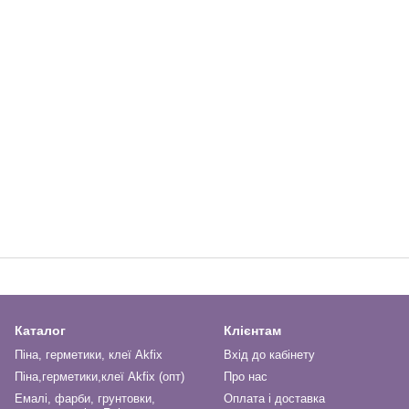
Каталог
Клієнтам
Піна, герметики, клеї Akfix
Вхід до кабінету
Піна,герметики,клеї Akfix (опт)
Про нас
Емалі, фарби, грунтовки,
Оплата і доставка