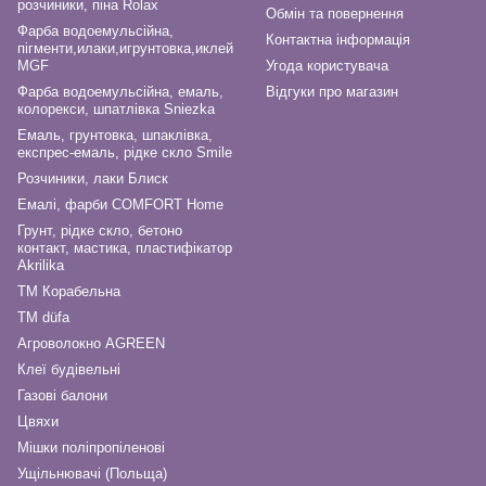
розчиники, піна Rolax
Обмін та повернення
Фарба водоемульсійна,
Контактна інформація
пігменти,илаки,игрунтовка,иклей
MGF
Угода користувача
Фарба водоемульсійна, емаль,
Відгуки про магазин
колорекси, шпатлівка Sniezka
Емаль, грунтовка, шпаклівка,
експрес-емаль, рідке скло Smile
Розчиники, лаки Блиск
Емалі, фарби COMFORT Home
Грунт, рідке скло, бетоно
контакт, мастика, пластифікатор
Akrilika
ТМ Корабельна
ТМ düfa
Агроволокно AGREEN
Клеї будівельні
Газові балони
Цвяхи
Мішки поліпропіленові
Ущільнювачі (Польща)