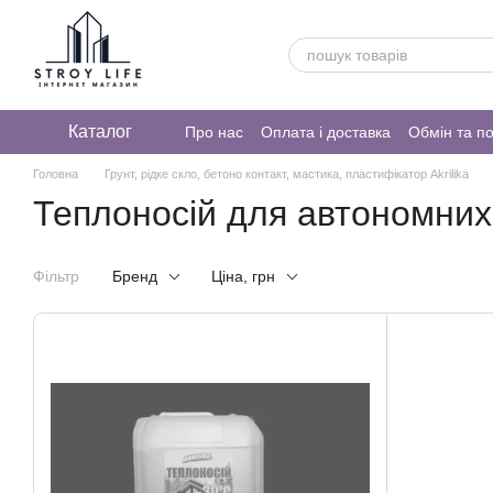
Перейти до основного контенту
Каталог
Про нас
Оплата і доставка
Обмін та п
Головна
Грунт, рідке скло, бетоно контакт, мастика, пластифікатор Akrilika
Теплоносій для автономних 
Фільтр
Бренд
Ціна, грн