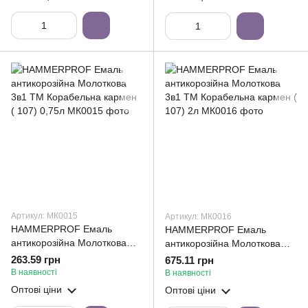
Артикул: МК0015
Артикул: МК0016
HAMMERPROF Емаль
HAMMERPROF Емаль
антикорозійна Молоткова
антикорозійна Молоткова
3в1 ТМ Корабельна кармен
3в1 ТМ Корабельна кармен (
263.59 грн
675.11 грн
( 107) 0,75л
107) 2л
В наявності
В наявності
Оптові ціни
Оптові ціни