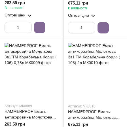
3в1 ТМ Корабельна
3в1 ТМ Корабельна
263.59 грн
675.11 грн
антрацит ( 110) 0,75л
антрацит ( 110) 2л
В наявності
В наявності
Оптові ціни
Оптові ціни
Артикул: МК0009
Артикул: МК0010
HAMMERPROF Емаль
HAMMERPROF Емаль
антикорозійна Молоткова
антикорозійна Молоткова
3в1 ТМ Корабельна бордо (
3в1 ТМ Корабельна бордо (
263.59 грн
675.11 грн