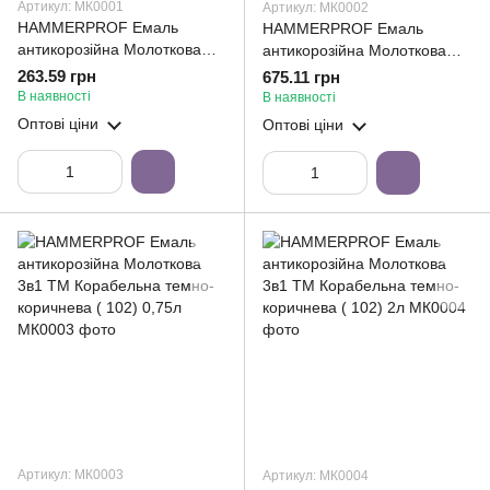
Артикул: МК0001
Артикул: МК0002
HAMMERPROF Емаль
HAMMERPROF Емаль
антикорозійна Молоткова
антикорозійна Молоткова
3в1 ТМ Корабельна чорна (
3в1 ТМ Корабельна чорна (
263.59 грн
675.11 грн
101) 0,75л
101) 2л
В наявності
В наявності
Оптові ціни
Оптові ціни
Артикул: МК0003
Артикул: МК0004