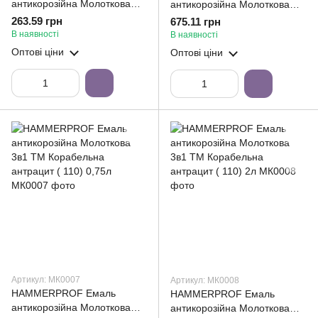
антикорозійна Молоткова
антикорозійна Молоткова
3в1 ТМ Корабельна синя (
3в1 ТМ Корабельна синя (
263.59 грн
675.11 грн
103) 0,75л
103) 2л
В наявності
В наявності
Оптові ціни
Оптові ціни
Артикул: МК0007
Артикул: МК0008
HAMMERPROF Емаль
HAMMERPROF Емаль
антикорозійна Молоткова
антикорозійна Молоткова