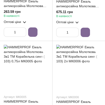
HAMMERPROF Емаль
HAMMERPROF Емаль
антикорозійна Молоткова
антикорозійна Молоткова
3в1 ТМ Корабельна темно-
3в1 ТМ Корабельна темно-
263.59 грн
675.11 грн
коричнева ( 102) 0,75л
коричнева ( 102) 2л
В наявності
В наявності
Оптові ціни
Оптові ціни
Артикул: МК0005
Артикул: МК0006
HAMMERPROF Емаль
HAMMERPROF Емаль