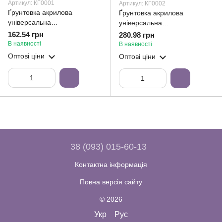
Артикул: КГ0001
Артикул: КГ0002
Ґрунтовка акрилова
Ґрунтовка акрилова
універсальна
універсальна
глибокопроникаюча "Для
глибокопроникаюча "Для
162.54 грн
280.98 грн
вашого майстра" ТМ
вашого майстра" ТМ
В наявності
В наявності
COMFORT HOME 5л
COMFORT HOME 10л
Оптові ціни
Оптові ціни
38 (093) 015-60-13
Контактна інформація
Повна версія сайту
© 2026
Укр
Рус