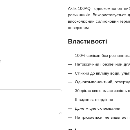
Akfix 100AQ - однокомпонентний
розчинників. Використовується д
високоякісний силіконовий герм
поверхням.
Властивості
100% силікон без розчинник
ю
Нетоксичний і безпечний дл
Стійкий до впливу води, ульт
Однокомпонентний, отвержда
Зберігає свою еластичність 
Швидке затвердіння
Дуже міцне склеювання
Не тріскається, не вицвітає і