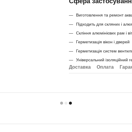
Сфера застосуванн
Виготовлення та ремонт аква
Підходить для скляних і алю
Скління алюмінієвих рам і ві
Герметизація вікон і дверей
Герметизація систем вентиляц
Універсальний ізоляційний г
Доставка
Оплата
Гара