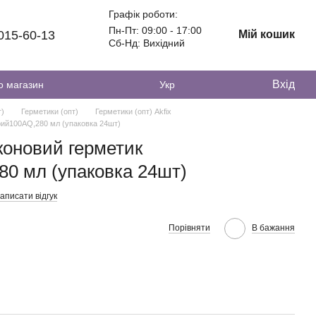
Графік роботи:
Пн-Пт: 09:00 - 17:00
 015-60-13
Мій кошик
Сб-Нд: Вихідний
Вхід
о магазин
Укр
т)
Герметики (опт)
Герметики (опт) Akfix
рий100AQ,280 мл (упаковка 24шт)
коновий герметик
0 мл (упаковка 24шт)
аписати відгук
Порівняти
В бажання