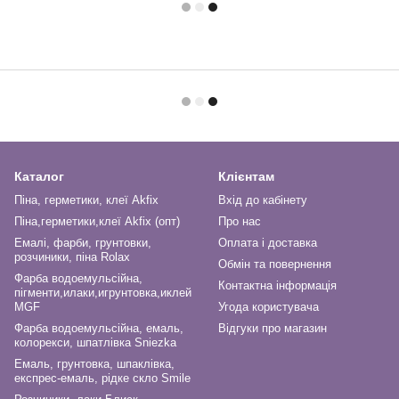
Каталог
Клієнтам
Піна, герметики, клеї Akfix
Вхід до кабінету
Піна,герметики,клеї Akfix (опт)
Про нас
Емалі, фарби, грунтовки,
Оплата і доставка
розчиники, піна Rolax
Обмін та повернення
Фарба водоемульсійна,
Контактна інформація
пігменти,илаки,игрунтовка,иклей
MGF
Угода користувача
Фарба водоемульсійна, емаль,
Відгуки про магазин
колорекси, шпатлівка Sniezka
Емаль, грунтовка, шпаклівка,
експрес-емаль, рідке скло Smile