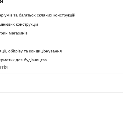
я
ріумів та багатьох скляних конструкцій
мінієвих конструкцій
трин магазинів
ії, обігріву та кондиціонування
ерметик для будівництва
нтія