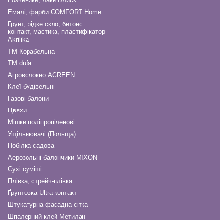
Розчиники, лаки Блиск
Емалі, фарби COMFORT Home
Грунт, рідке скло, бетоно
контакт, мастика, пластифікатор
Akrilika
ТМ Корабельна
ТМ düfa
Агроволокно AGREEN
Клеї будівельні
Газові балони
Цвяхи
Мішки поліпропіленові
Ущільнювачі (Польща)
Побілка садова
Аерозольні балончики MIXON
Сухі суміші
Плівка, стрейч-плівка
Ґрунтовка Ultra-контакт
Штукатурна фасадна сітка
Шпалерний клей Метилан