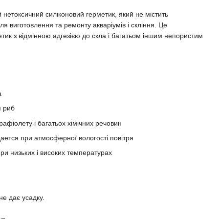
 нетоксичний силіконовий герметик, який не містить
ля виготовлення та ремонту акваріумів і скління. Це
етик з відмінною адгезією до скла і багатьом іншим непористим
а
я риб
рафіолету і багатьох хімічних речовин
ется при атмосферної вологості повітря
при низьких і високих температурах
 не дає усадку.