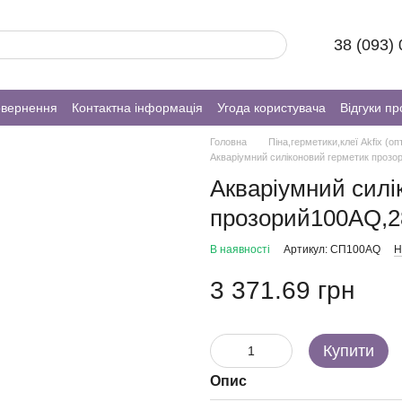
38 (093)
овернення
Контактна інформація
Угода користувача
Відгуки пр
Головна
Піна,герметики,клеї Akfix (оп
Акваріумний силіконовий герметик прозо
Акваріумний силі
прозорий100AQ,28
В наявності
Артикул: СП100AQ
Н
3 371.69 грн
Купити
Опис