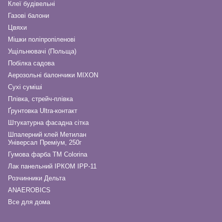
Клеї будівельні
Газові балони
Цвяхи
Мішки поліпропіленові
Ущільнювачі (Польща)
Побілка садова
Аерозольні балончики MIXON
Сухі суміші
Плівка, стрейч-плівка
Ґрунтовка Ultra-контакт
Штукатурна фасадна сітка
Шпалерний клей Метилан
Універсал Преміум, 250г
Гумова фарба ТМ Colorina
Лак панельний ІРКОМ ІРР-11
Розчинники Дельта
ANAEROBICS
Все для дома