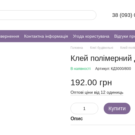
38 (093)
овернення
Контактна інформація
Угода користувача
Відгуки пр
Головна
Клеї будівельні
Клей пол
Клей полімерний 
В наявності
Артикул: КД3000/800
192.00 грн
Оптові ціни від 12 одиниць
Купити
Опис