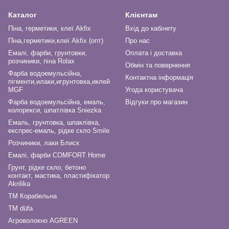
Каталог
Клієнтам
Піна, герметики, клеї Akfix
Вхід до кабінету
Піна,герметики,клеї Akfix (опт)
Про нас
Емалі, фарби, грунтовки,
Оплата і доставка
розчиники, піна Rolax
Обмін та повернення
Фарба водоемульсійна,
Контактна інформація
пігменти,илаки,игрунтовка,иклей
MGF
Угода користувача
Фарба водоемульсійна, емаль,
Відгуки про магазин
колорекси, шпатлівка Sniezka
Емаль, грунтовка, шпаклівка,
експрес-емаль, рідке скло Smile
Розчиники, лаки Блиск
Емалі, фарби COMFORT Home
Грунт, рідке скло, бетоно
контакт, мастика, пластифікатор
Akrilika
ТМ Корабельна
ТМ düfa
Агроволокно AGREEN