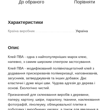
До обраного
Порівняти
Характеристики
Країна виробник
Україна
Опис
Клей ПВА - одна з найпопулярніших марок клею,
напевно, з самим широким спектром застосування.
Клей ПВА - модифікований полівінілацетатний клей з
додавання прискорювачів полімеризації, наповнювачів,
загусників, затверджувачів та інших добавок. Дає
еластичні і дуже міцні шви. Чудова адгезія до дерева і
основі. Екологічно чистий.
Призначений для склеювання виробів з деревини,
паперу, картону, шкіри, паралону, тканини, наклеювання
фотографій, лінолеуму, облицювальної плитки в
побутових і виробничих умовах, а також для введення в