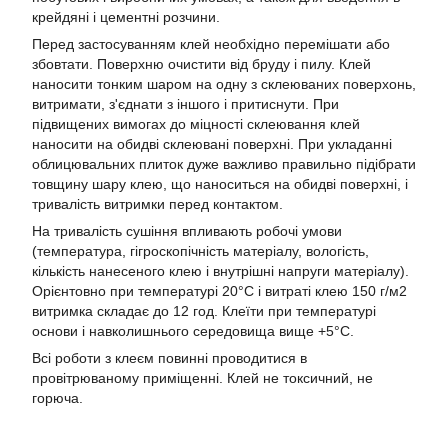
крейдяні і цементні розчини.
Перед застосуванням клей необхідно перемішати або
збовтати. Поверхню очистити від бруду і пилу. Клей
наносити тонким шаром на одну з склеюваних поверхонь,
витримати, з'єднати з іншого і притиснути. При
підвищених вимогах до міцності склеювання клей
наносити на обидві склеювані поверхні. При укладанні
облицювальних плиток дуже важливо правильно підібрати
товщину шару клею, що наноситься на обидві поверхні, і
тривалість витримки перед контактом.
На тривалість сушіння впливають робочі умови
(температура, гігроскопічність матеріалу, вологість,
кількість нанесеного клею і внутрішні напруги матеріалу).
Орієнтовно при температурі 20°С і витраті клею 150 г/м2
витримка складає до 12 год. Клеїти при температурі
основи і навколишнього середовища вище +5°С.
Всі роботи з клеєм повинні проводитися в
провітрюваному приміщенні. Клей не токсичний, не
горюча.