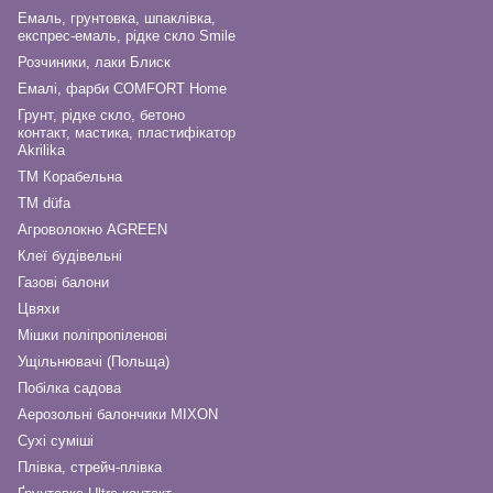
Емаль, грунтовка, шпаклівка,
експрес-емаль, рідке скло Smile
Розчиники, лаки Блиск
Емалі, фарби COMFORT Home
Грунт, рідке скло, бетоно
контакт, мастика, пластифікатор
Akrilika
ТМ Корабельна
ТМ düfa
Агроволокно AGREEN
Клеї будівельні
Газові балони
Цвяхи
Мішки поліпропіленові
Ущільнювачі (Польща)
Побілка садова
Аерозольні балончики MIXON
Сухі суміші
Плівка, стрейч-плівка