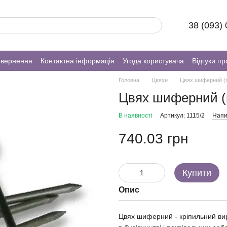
38 (093)
овернення
Контактна інформація
Угода користувача
Відгуки пр
Головна
Цвяхи
Цвях шиферний (п
Цвях шиферний (п
В наявності
Артикул: 1115/2
Напи
740.03 грн
Купити
Опис
Цвях шиферний - кріпильний вир