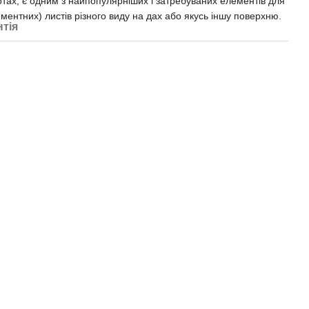
ботах, є одним з найпопулярніших і затребуваних елементів для
ентних) листів різного виду на дах або якусь іншу поверхню.
нтія