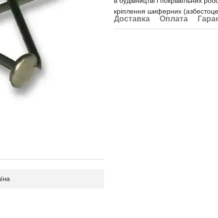
в будівництві і покрівельних ро
кріплення шиферних (азбестоцем
Доставка
Оплата
Гара
аїна