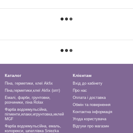
Каталог
Клієнтам
Піна, герметики, клеї Akfix
Вхід до кабінету
Піна,герметики,клеї Akfix (опт)
Про нас
Емалі, фарби, грунтовки,
Оплата і доставка
розчиники, піна Rolax
Обмін та повернення
Фарба водоемульсійна,
Контактна інформація
пігменти,илаки,игрунтовка,иклей
MGF
Угода користувача
Фарба водоемульсійна, емаль,
Відгуки про магазин
колорекси, шпатлівка Sniezka